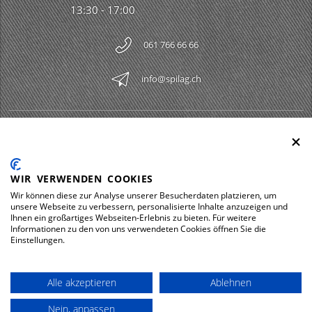
13:30 - 17:00
061 766 66 66
info@spilag.ch
SPILAG AG
Togg
LEGAL
Togg
WIR VERWENDEN COOKIES
DOWNLOADS
Wir können diese zur Analyse unserer Besucherdaten platzieren, um
Togg
unsere Webseite zu verbessern, personalisierte Inhalte anzuzeigen und
Ihnen ein großartiges Webseiten-Erlebnis zu bieten. Für weitere
Informationen zu den von uns verwendeten Cookies öffnen Sie die
Einstellungen.
Impressum
Protezione dei dati
Alle akzeptieren
Ablehnen
© 2026 Spilag AG
Nein, anpassen
powered by polynorm