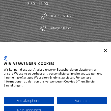
13:30 - 17:00
061 766 66 66
info@spilag.ch
SPILAG AG
Togg
LEGAL
Togg
WIR VERWENDEN COOKIES
DOWNLOADS
Wir können diese zur Analyse unserer Besucherdaten platzieren, um
Togg
unsere Webseite zu verbessern, personalisierte Inhalte anzuzeigen und
Ihnen ein großartiges Webseiten-Erlebnis zu bieten. Für weitere
Informationen zu den von uns verwendeten Cookies öffnen Sie die
Einstellungen.
Impressum
Protezione dei dati
Alle akzeptieren
Ablehnen
© 2026 Spilag AG
Nein, anpassen
powered by polynorm