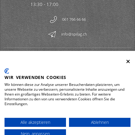
13:30 - 17:00
061 766 66 66
info@spilag.ch
SPILAG AG
Togg
LEGAL
Togg
WIR VERWENDEN COOKIES
DOWNLOADS
Wir können diese zur Analyse unserer Besucherdaten platzieren, um
Togg
unsere Webseite zu verbessern, personalisierte Inhalte anzuzeigen und
Ihnen ein großartiges Webseiten-Erlebnis zu bieten. Für weitere
Informationen zu den von uns verwendeten Cookies öffnen Sie die
Einstellungen.
Impressum
Protezione dei dati
Alle akzeptieren
Ablehnen
© 2026 Spilag AG
Nein, anpassen
powered by polynorm