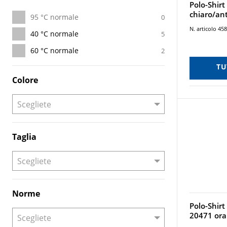
Polo-Shirt
chiaro/ant
95 °C normale
0
N. articolo 45
40 °C normale
5
60 °C normale
2
TU
Colore
Taglia
Norme
Polo-Shirt
20471 or