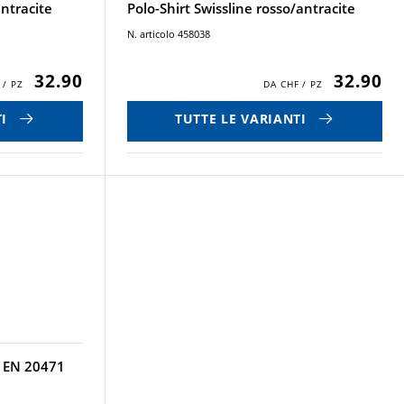
antracite
Polo-Shirt Swissline rosso/antracite
N. articolo 458038
32.90
32.90
I
TUTTE LE VARIANTI
n EN 20471