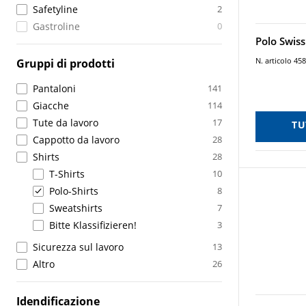
Safetyline
2
Gastroline
0
Polo Swiss
N. articolo 45
Gruppi di prodotti
Pantaloni
141
Giacche
114
Tute da lavoro
17
TU
Cappotto da lavoro
28
Shirts
28
T-Shirts
10
Polo-Shirts
8
Sweatshirts
7
Bitte Klassifizieren!
3
Sicurezza sul lavoro
13
Altro
26
Idendificazione