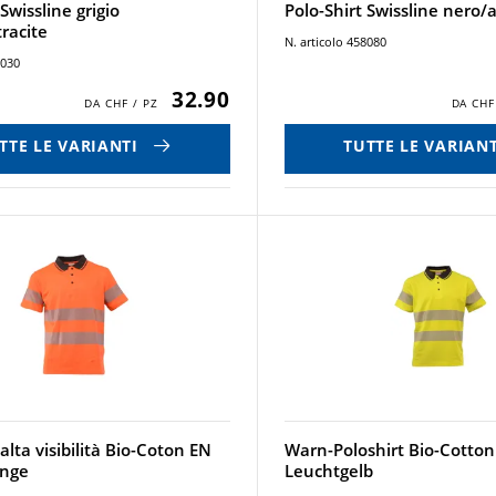
 Swissline grigio
Polo-Shirt Swissline nero/
racite
N. articolo 458080
8030
32.90
TTE LE VARIANTI
TUTTE LE VARIANT
 alta visibilità Bio-Coton EN
Warn-Poloshirt Bio-Cotto
ange
Leuchtgelb