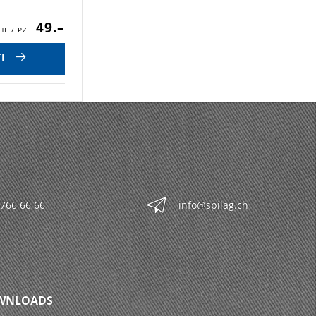
49.–
I
 766 66 66
info@spilag.ch
WNLOADS