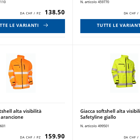
9110
N. articolo 459770
138.50
TTE LE VARIANTI
TUTTE LE VARIANT
shell alta visibilità
Giacca softshell alta visibil
e arancione
Safetyline giallo
9601
N. articolo 499501
159.90