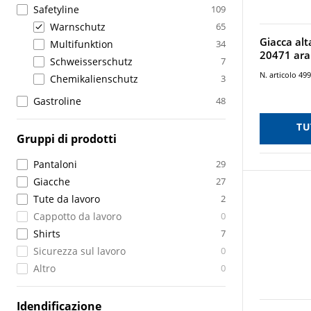
Safetyline
109
Warnschutz
65
Giacca alta
Multifunktion
34
20471 ara
Schweisserschutz
7
N. articolo 49
Chemikalienschutz
3
Gastroline
48
TU
Gruppi di prodotti
Pantaloni
29
Giacche
27
Tute da lavoro
2
Cappotto da lavoro
0
Shirts
7
Sicurezza sul lavoro
0
Altro
0
Idendificazione