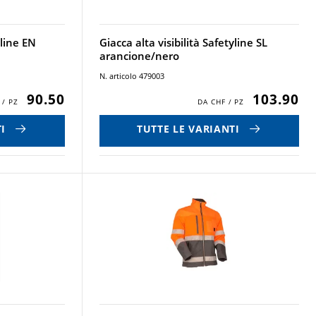
yline EN
Giacca alta visibilità Safetyline SL
arancione/nero
N. articolo 479003
90.50
103.90
I
TUTTE LE VARIANTI