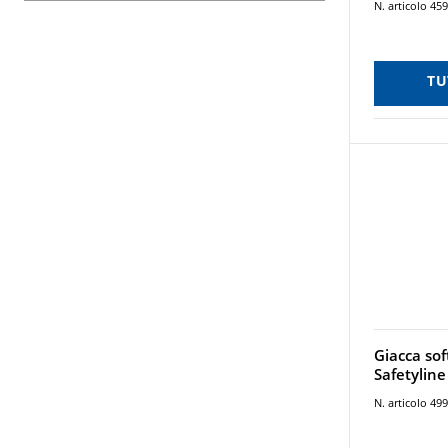
N. articolo 45
TU
Giacca soft
Safetylin
N. articolo 49