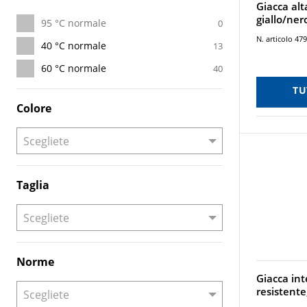
Giacca alta
giallo/ner
95 °C normale
0
N. articolo 47
40 °C normale
13
60 °C normale
40
TU
Colore
Taglia
Norme
Giacca int
resistente