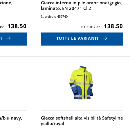
ncione,
Giacca interna in pile arancione/grigio,
laminato, EN 20471 Cl 2
N. articolo 459740
138.50
138.50
I
TUTTE LE VARIANTI
la/blu navy,
Giacca softshell alta visibilità Safetyline
giallo/royal