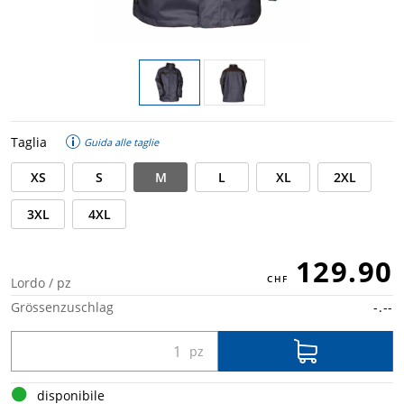
Taglia
Guida alle taglie
XS
S
M
L
XL
2XL
3XL
4XL
129.90
Lordo / pz
Grössenzuschlag
-.--
disponibile