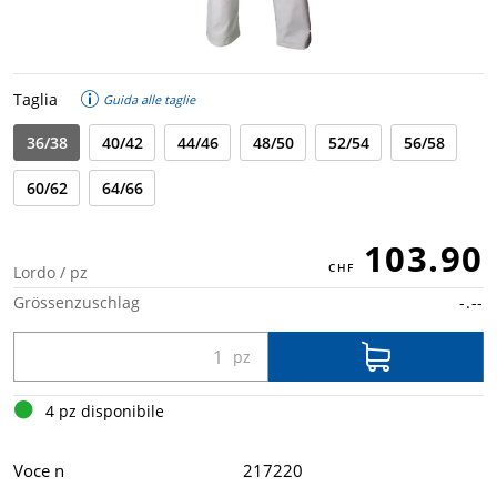
Taglia
Guida alle taglie
36/38
40/42
44/46
48/50
52/54
56/58
60/62
64/66
103.90
Lordo / pz
Grössenzuschlag
-.--
4 pz disponibile
Voce n
217220