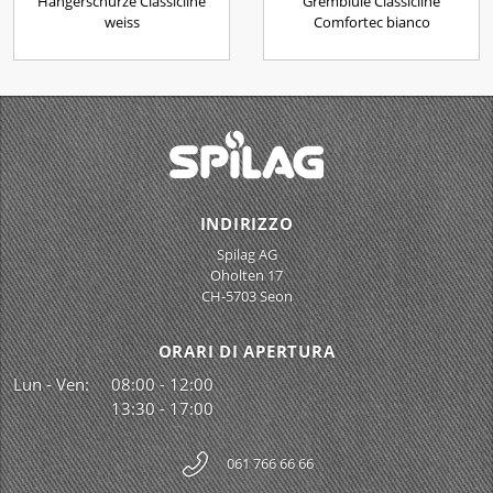
Hangerschürze Classicline
Grembiule Classicline
weiss
Comfortec bianco
INDIRIZZO
Spilag AG
Oholten 17
CH-5703 Seon
ORARI DI APERTURA
Lun - Ven:
08:00 - 12:00
13:30 - 17:00
061 766 66 66