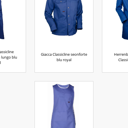
assicline
Giacca Classicline seonforte
Herrenb
 lungo blu
blu royal
Classi
l