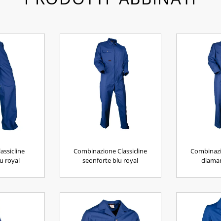
assicline
Combinazione Classicline
Combinazio
u royal
seonforte blu royal
diaman