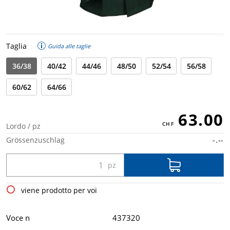
Taglia
Guida alle taglie
36/38
40/42
44/46
48/50
52/54
56/58
60/62
64/66
63.00
Lordo / pz
Grössenzuschlag
-.--
viene prodotto per voi
Voce n
437320