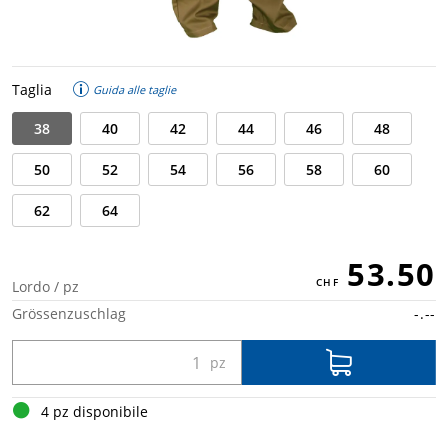
Taglia
Guida alle taglie
38
40
42
44
46
48
50
52
54
56
58
60
62
64
53.50
Lordo / pz
Grössenzuschlag
-.--
4 pz disponibile