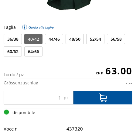
Taglia
Guida alle taglie
36/38
40/42
44/46
48/50
52/54
56/58
60/62
64/66
63.00
Lordo / pz
Grössenzuschlag
-.--
disponibile
Voce n
437320