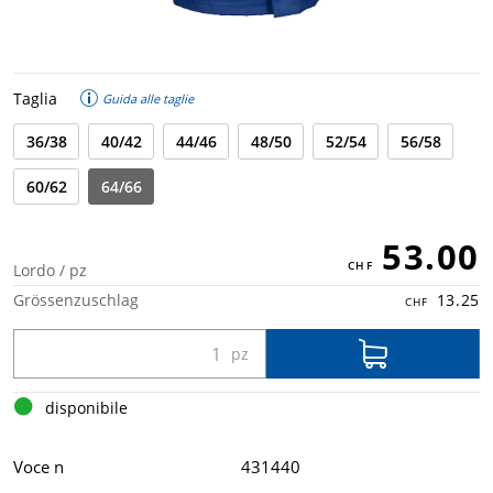
Taglia
Guida alle taglie
36/38
40/42
44/46
48/50
52/54
56/58
60/62
64/66
53.00
Lordo / pz
Grössenzuschlag
13.25
disponibile
Voce n
431440