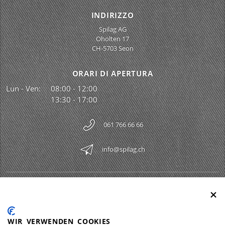
INDIRIZZO
Spilag AG
Oholten 17
CH-5703 Seon
ORARI DI APERTURA
Lun - Ven:
08:00 - 12:00
13:30 - 17:00
061 766 66 66
info@spilag.ch
SPILAG AG
Togg
LEGAL
Togg
WIR VERWENDEN COOKIES