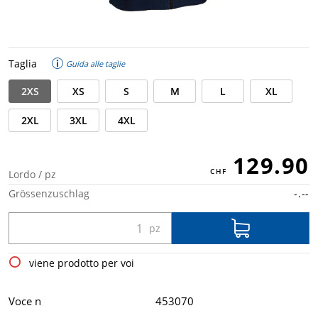
Taglia
Guida alle taglie
2XS
XS
S
M
L
XL
2XL
3XL
4XL
129.90
Lordo / pz
Grössenzuschlag
-.--
viene prodotto per voi
Voce n
453070