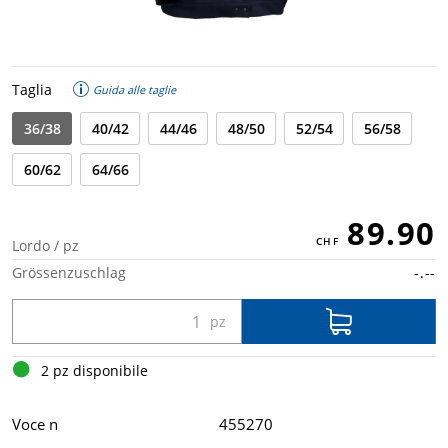
Taglia
Guida alle taglie
36/38
40/42
44/46
48/50
52/54
56/58
60/62
64/66
89.90
Lordo / pz
Grössenzuschlag
-.--
2 pz disponibile
Voce n
455270