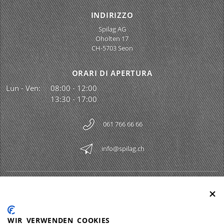
INDIRIZZO
Spilag AG
Oholten 17
CH-5703 Seon
ORARI DI APERTURA
Lun - Ven:
08:00 - 12:00
13:30 - 17:00
061 766 66 66
info@spilag.ch
SPILAG AG
Togg
LEGAL
Togg
WIR VERWENDEN COOKIES