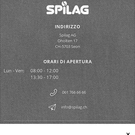
INDIRIZZO
Spilag AG
Oholten 17
CH-5703 Seon
ORARI DI APERTURA
Lun - Ven:
08:00 - 12:00
13:30 - 17:00
061 766 66 66
info@spilag.ch
SPILAG AG
Togg