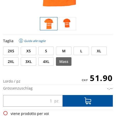
Taglia
Guida alle taglie
2XS
XS
S
M
L
XL
2XL
3XL
4XL
Mass
51.90
Lordo / pz
Grössenzuschlag
-.--
viene prodotto per voi