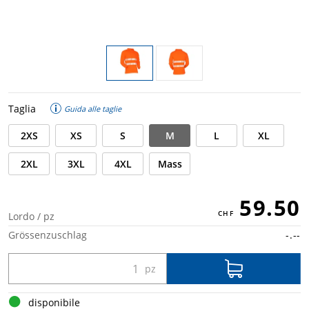
Taglia
Guida alle taglie
2XS
XS
S
M
L
XL
2XL
3XL
4XL
Mass
59.50
Lordo / pz
Grössenzuschlag
-.--
disponibile