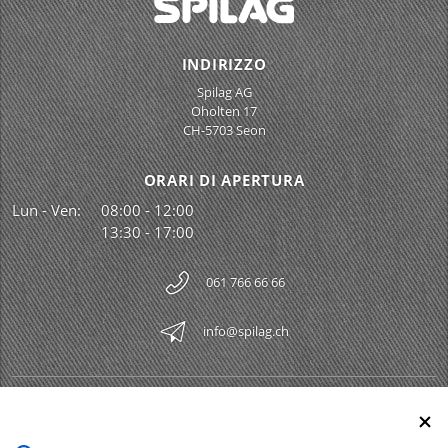
INDIRIZZO
Spilag AG
Oholten 17
CH-5703 Seon
ORARI DI APERTURA
Lun - Ven:
08:00 - 12:00
13:30 - 17:00
061 766 66 66
info@spilag.ch
SPILAG AG
Togg