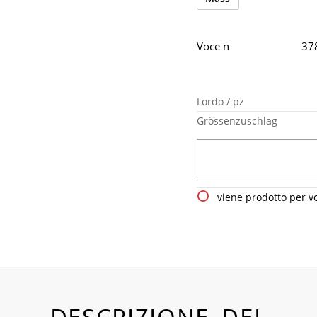
Voce n
37
Lordo / pz
Grössenzuschlag
viene prodotto per v