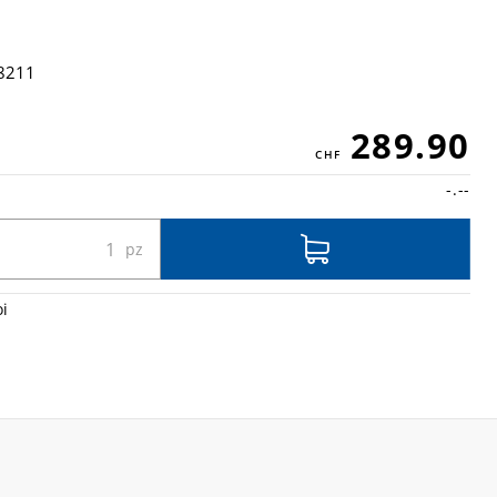
8211
289.90
-.--
oi