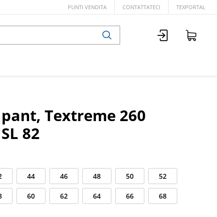
PUNTI VENDITA
CONTATTATECI
TEXPORTAL
b pant, Textreme 260
 SL 82
2
44
46
48
50
52
8
60
62
64
66
68