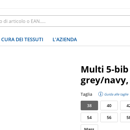
CURA DEI TESSUTI
L'AZIENDA
Multi 5-bi
grey/navy,
Taglia
Guida alle taglie
38
40
4
54
56
5
Mass