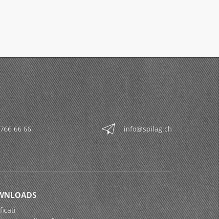
 766 66 66
info@spilag.ch
WNLOADS
ficati