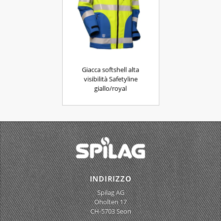
Giacca softshell alta
visibilità Safetyline
giallo/royal
INDIRIZZO
Spilag AG
Oholten 17
CH-5703 Seon