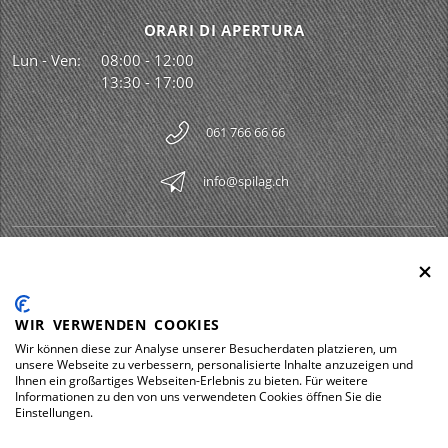
ORARI DI APERTURA
Lun - Ven:
08:00 - 12:00
13:30 - 17:00
061 766 66 66
info@spilag.ch
SPILAG AG
Togg
LEGAL
Togg
WIR VERWENDEN COOKIES
DOWNLOADS
Wir können diese zur Analyse unserer Besucherdaten platzieren, um
Togg
unsere Webseite zu verbessern, personalisierte Inhalte anzuzeigen und
Ihnen ein großartiges Webseiten-Erlebnis zu bieten. Für weitere
Informationen zu den von uns verwendeten Cookies öffnen Sie die
Einstellungen.
Impressum
Protezione dei dati