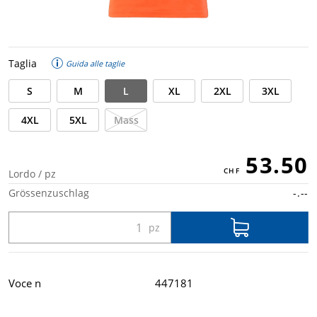
Taglia
Guida alle taglie
S
M
L
XL
2XL
3XL
4XL
5XL
Mass
53.50
Lordo / pz
Grössenzuschlag
-.--
Voce n
447181