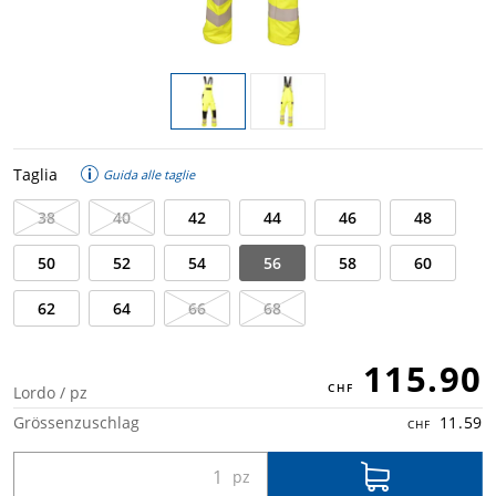
Taglia
Guida alle taglie
38
40
42
44
46
48
50
52
54
56
58
60
62
64
66
68
115.90
Lordo / pz
Grössenzuschlag
11.59