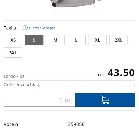
Taglia
Guida alle taglie
XS
S
M
L
XL
2XL
3XL
43.50
Lordo / pz
Grössenzuschlag
-.--
Voce n
359050