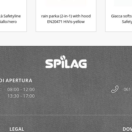
ità Safetyline
rain parka (2-in-1) with hood
Giacca softsh
iallo/nero
EN20471 HiVis-yellow
Safety
DI APERTURA
:
08:00 - 12:00
061
13:30 - 17:00
LEGAL
DO