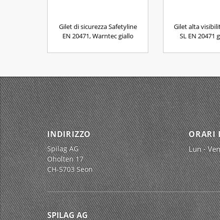
Gilet di sicurezza Safetyline
Gilet alta visibil
EN 20471, Warntec giallo
SL EN 20471 g
INDIRIZZO
ORARI 
Spilag AG
Lun - Ven
Oholten 17
CH-5703 Seon
SPILAG AG