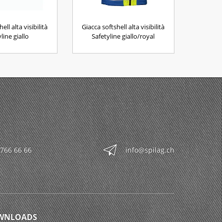
ell alta visibilità
Giacca softshell alta visibilità
line giallo
Safetyline giallo/royal
 766 66 66
info@spilag.ch
WNLOADS