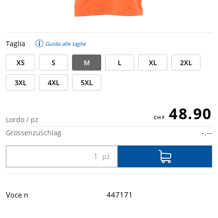
Taglia
Guida alle taglie
XS
S
M
L
XL
2XL
3XL
4XL
5XL
48.90
Lordo / pz
Grössenzuschlag
-.--
Voce n
447171