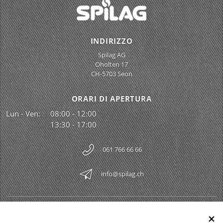
INDIRIZZO
Spilag AG
Oholten 17
CH-5703 Seon
ORARI DI APERTURA
Lun - Ven:
08:00 - 12:00
13:30 - 17:00
061 766 66 66
info@spilag.ch
SPILAG AG
Togg