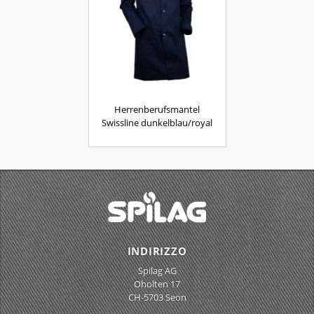
Herrenberufsmantel
Swissline dunkelblau/royal
INDIRIZZO
Spilag AG
Oholten 17
CH-5703 Seon