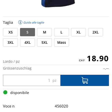
Taglia
Guida alle taglie
XS
S
M
L
XL
2XL
3XL
4XL
5XL
Mass
18.90
Lordo / pz
Grössenzuschlag
-.--
disponibile
Voce n
456020