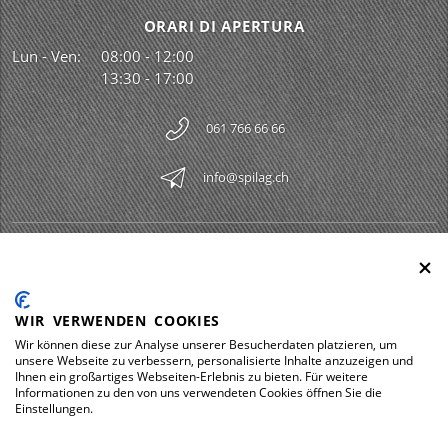
ORARI DI APERTURA
Lun - Ven:
08:00 - 12:00
13:30 - 17:00
061 766 66 66
info@spilag.ch
SPILAG AG
Togg
LEGAL
Togg
WIR VERWENDEN COOKIES
DOWNLOADS
Wir können diese zur Analyse unserer Besucherdaten platzieren, um
Togg
unsere Webseite zu verbessern, personalisierte Inhalte anzuzeigen und
Ihnen ein großartiges Webseiten-Erlebnis zu bieten. Für weitere
Informationen zu den von uns verwendeten Cookies öffnen Sie die
Einstellungen.
Impressum
Protezione dei dati