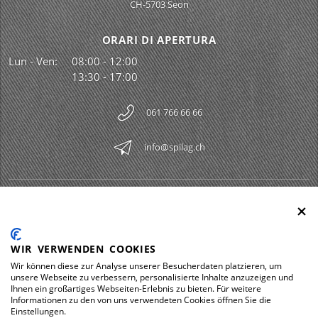
CH-5703 Seon
ORARI DI APERTURA
Lun - Ven:
08:00 - 12:00
13:30 - 17:00
061 766 66 66
info@spilag.ch
SPILAG AG
Togg
LEGAL
Togg
WIR VERWENDEN COOKIES
DOWNLOADS
Wir können diese zur Analyse unserer Besucherdaten platzieren, um
Togg
unsere Webseite zu verbessern, personalisierte Inhalte anzuzeigen und
Ihnen ein großartiges Webseiten-Erlebnis zu bieten. Für weitere
Informationen zu den von uns verwendeten Cookies öffnen Sie die
Einstellungen.
Impressum
Protezione dei dati