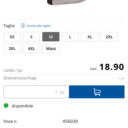
Taglia
Guida alle taglie
XS
S
M
L
XL
2XL
3XL
4XL
Mass
18.90
Lordo / pz
Grössenzuschlag
-.--
disponibile
Voce n
456030