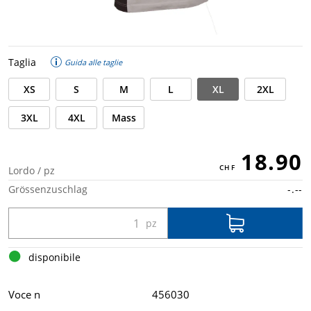
Taglia
Guida alle taglie
XS
S
M
L
XL
2XL
3XL
4XL
Mass
18.90
Lordo / pz
Grössenzuschlag
-.--
disponibile
Voce n
456030