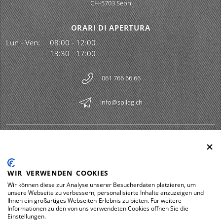
CH-5703 Seon
ORARI DI APERTURA
Lun - Ven:
08:00 - 12:00
13:30 - 17:00
061 766 66 66
info@spilag.ch
SPILAG AG
Togg
LEGAL
Togg
WIR VERWENDEN COOKIES
DOWNLOADS
Wir können diese zur Analyse unserer Besucherdaten platzieren, um
Togg
unsere Webseite zu verbessern, personalisierte Inhalte anzuzeigen und
Ihnen ein großartiges Webseiten-Erlebnis zu bieten. Für weitere
Informationen zu den von uns verwendeten Cookies öffnen Sie die
Einstellungen.
Impressum
Protezione dei dati