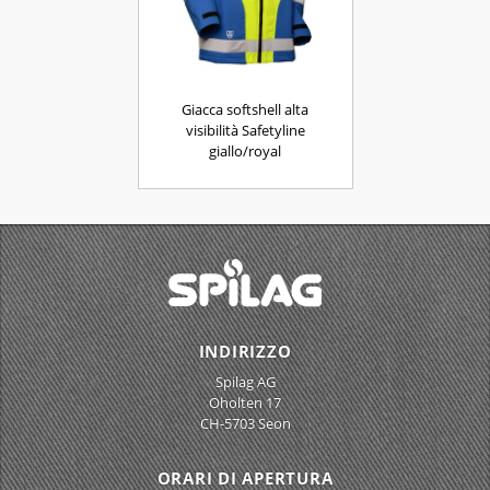
Giacca softshell alta
visibilità Safetyline
giallo/royal
INDIRIZZO
Spilag AG
Oholten 17
CH-5703 Seon
ORARI DI APERTURA