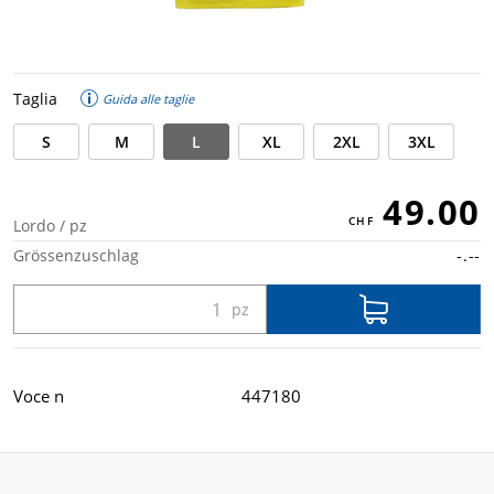
Taglia
Guida alle taglie
S
M
L
XL
2XL
3XL
49.00
Lordo / pz
Grössenzuschlag
-.--
Voce n
447180