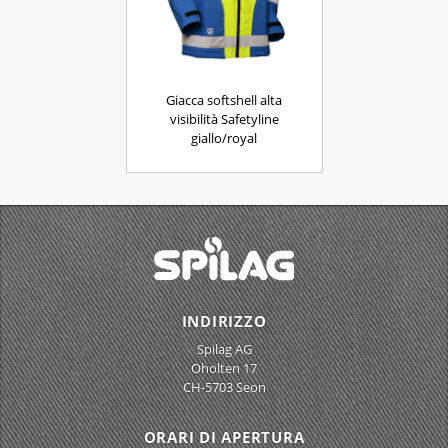
Giacca softshell alta
visibilità Safetyline
giallo/royal
INDIRIZZO
Spilag AG
Oholten 17
CH-5703 Seon
ORARI DI APERTURA