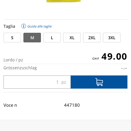
Taglia
Guida alle taglie
S
M
L
XL
2XL
3XL
49.00
Lordo / pz
Grössenzuschlag
-.--
Voce n
447180