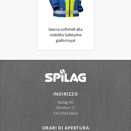
Giacca softshell alta
visibilità Safetyline
giallo/royal
INDIRIZZO
Spilag AG
Oholten 17
CH-5703 Seon
ORARI DI APERTURA