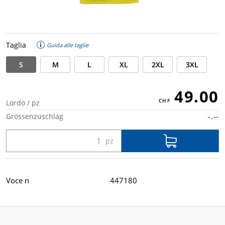
Taglia
Guida alle taglie
S
M
L
XL
2XL
3XL
49.00
Lordo / pz
Grössenzuschlag
-.--
Voce n
447180