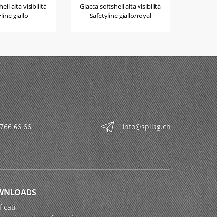
ell alta visibilità
Giacca softshell alta visibilità
line giallo
Safetyline giallo/royal
 766 66 66
info@spilag.ch
WNLOADS
ficati