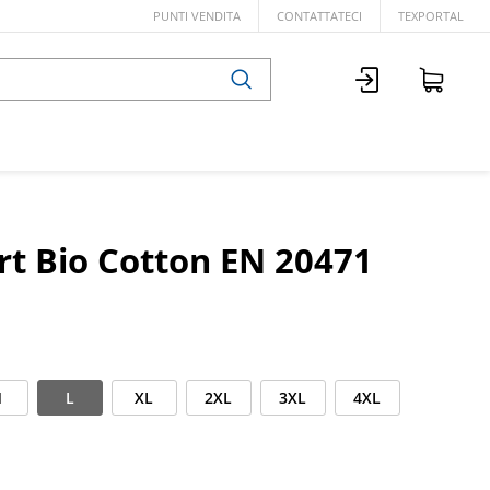
PUNTI VENDITA
CONTATTATECI
TEXPORTAL
rt Bio Cotton EN 20471
M
L
XL
2XL
3XL
4XL