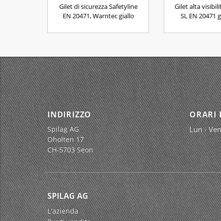
Gilet di sicurezza Safetyline
Gilet alta visibil
EN 20471, Warntec giallo
SL EN 20471 g
INDIRIZZO
ORARI 
Spilag AG
Lun - Ven
Oholten 17
CH-5703 Seon
SPILAG AG
L'azienda