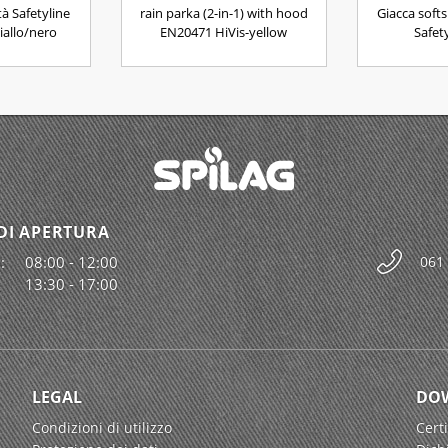
ità Safetyline
rain parka (2-in-1) with hood
Giacca softsh
iallo/nero
EN20471 HiVis-yellow
Safety
DI APERTURA
:
08:00 - 12:00
061
13:30 - 17:00
LEGAL
DO
Condizioni di utilizzo
Certi