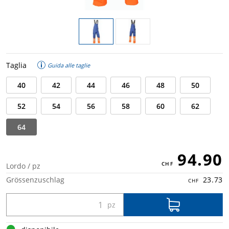
Taglia
Guida alle taglie
40
42
44
46
48
50
52
54
56
58
60
62
64
94.90
Lordo / pz
Grössenzuschlag
23.73