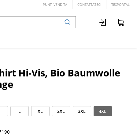
PUNTI VENDITA
CONTATTATECI
TEXPORTAL
hirt Hi-Vis, Bio Baumwolle
nge
M
L
XL
2XL
3XL
4XL
7190