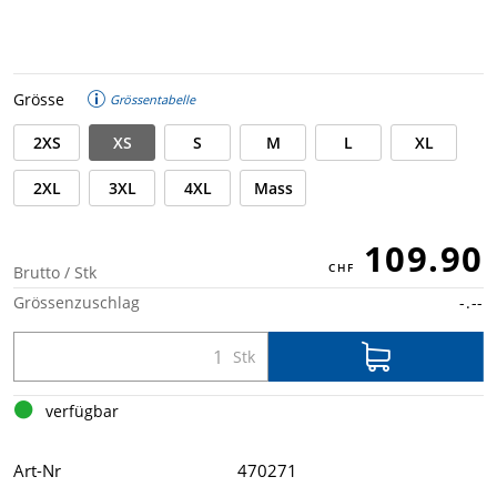
Grösse
Grössentabelle
2XS
XS
S
M
L
XL
2XL
3XL
4XL
Mass
109.90
Brutto / Stk
Grössenzuschlag
-.--
verfügbar
Art-Nr
470271