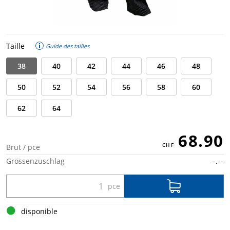
Taille
Guide des tailles
38
40
42
44
46
48
50
52
54
56
58
60
62
64
68.90
Brut / pce
Grössenzuschlag
-.--
disponible