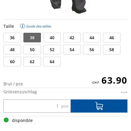
Taille
Guide des tailles
36
38
40
42
44
46
48
50
52
54
56
58
60
62
64
63.90
Brut / pce
Grössenzuschlag
-.--
disponible