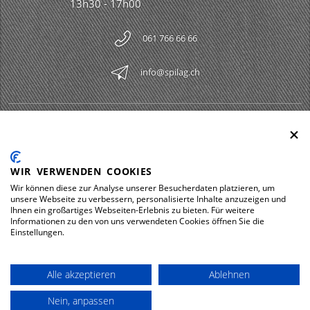
13h30 - 17h00
061 766 66 66
info@spilag.ch
SPILAG AG
Togg
LEGAL
Togg
WIR VERWENDEN COOKIES
DOWNLOADS
Wir können diese zur Analyse unserer Besucherdaten platzieren, um
Togg
unsere Webseite zu verbessern, personalisierte Inhalte anzuzeigen und
Ihnen ein großartiges Webseiten-Erlebnis zu bieten. Für weitere
Informationen zu den von uns verwendeten Cookies öffnen Sie die
Einstellungen.
Impressum
Protection des données
Alle akzeptieren
Ablehnen
© 2026 Spilag AG
Nein, anpassen
powered by polynorm