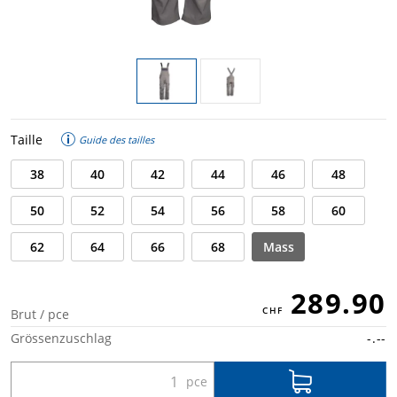
Taille
Guide des tailles
38
40
42
44
46
48
50
52
54
56
58
60
62
64
66
68
Mass
289.90
Brut / pce
Grössenzuschlag
-.--