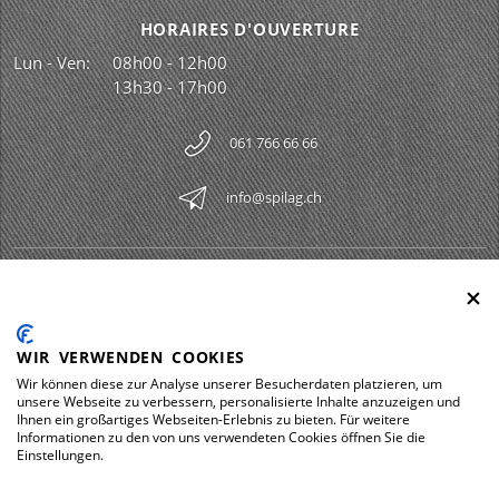
HORAIRES D'OUVERTURE
Lun - Ven:
08h00 - 12h00
13h30 - 17h00
061 766 66 66
info@spilag.ch
SPILAG AG
Togg
LEGAL
Togg
WIR VERWENDEN COOKIES
DOWNLOADS
Wir können diese zur Analyse unserer Besucherdaten platzieren, um
Togg
unsere Webseite zu verbessern, personalisierte Inhalte anzuzeigen und
Ihnen ein großartiges Webseiten-Erlebnis zu bieten. Für weitere
Informationen zu den von uns verwendeten Cookies öffnen Sie die
Einstellungen.
Impressum
Protection des données