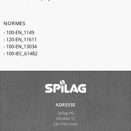
NORMES
- 100-EN_1149
- 120-EN_11611
- 100-EN_13034
- 100-IEC_61482
ADRESSE
Spilag AG
Oholten 17
CH-5703 Seon