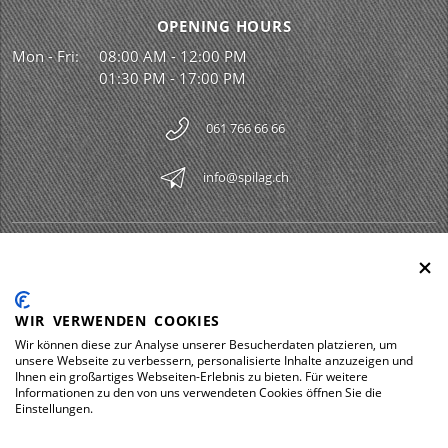
OPENING HOURS
Mon - Fri:
08:00 AM - 12:00 PM
01:30 PM - 17:00 PM
061 766 66 66
info@spilag.ch
SPILAG AG
Togg
LEGAL
Togg
WIR VERWENDEN COOKIES
DOWNLOADS
Wir können diese zur Analyse unserer Besucherdaten platzieren, um
Togg
unsere Webseite zu verbessern, personalisierte Inhalte anzuzeigen und
Ihnen ein großartiges Webseiten-Erlebnis zu bieten. Für weitere
Informationen zu den von uns verwendeten Cookies öffnen Sie die
Einstellungen.
Impressum
Privacy policy