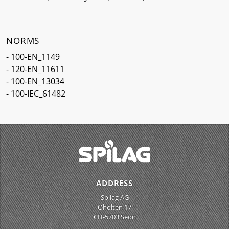
NORMS
- 100-EN_1149
- 120-EN_11611
- 100-EN_13034
- 100-IEC_61482
ADDRESS
Spilag AG
Oholten 17
CH-5703 Seon