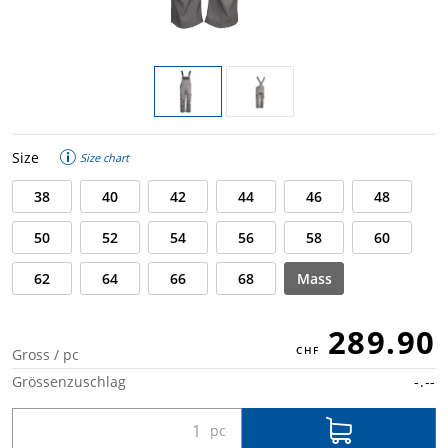
Size
Size chart
38
40
42
44
46
48
50
52
54
56
58
60
62
64
66
68
Mass
289.90
Gross / pc
Grössenzuschlag
-.--