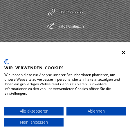
061 766 66 66
info@spilag.ch
SPILAG AG
Togg
LEGAL
Togg
WIR VERWENDEN COOKIES
DOWNLOADS
Wir können diese zur Analyse unserer Besucherdaten platzieren, um
Togg
unsere Webseite zu verbessern, personalisierte Inhalte anzuzeigen und
Ihnen ein großartiges Webseiten-Erlebnis zu bieten. Für weitere
Informationen zu den von uns verwendeten Cookies öffnen Sie die
Einstellungen.
Impressum
Protezione dei dati
Alle akzeptieren
Ablehnen
© 2026 Spilag AG
Nein, anpassen
powered by polynorm