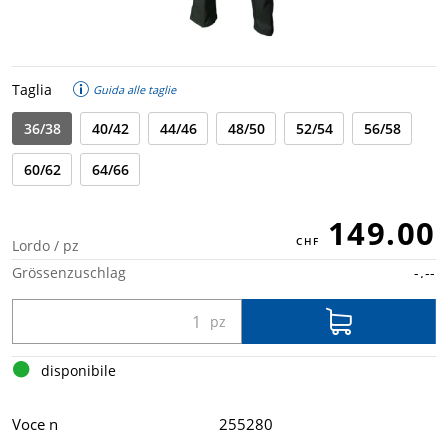
Taglia
Guida alle taglie
36/38
40/42
44/46
48/50
52/54
56/58
60/62
64/66
149.00
Lordo / pz
Grössenzuschlag
-.--
disponibile
Voce n
255280