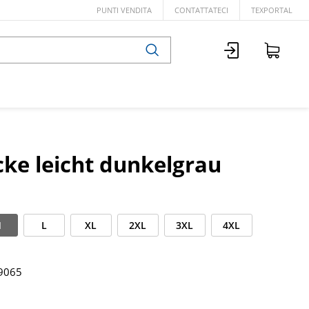
PUNTI VENDITA
CONTATTATECI
TEXPORTAL
cke leicht dunkelgrau
M
L
XL
2XL
3XL
4XL
9065