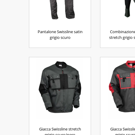
Pantalone Swissline satin
Combinazione
grigio scuro
stretch grigio
Giacca Swissline stretch
Giacca Swissli
grigio scuro/nero
grigio scur