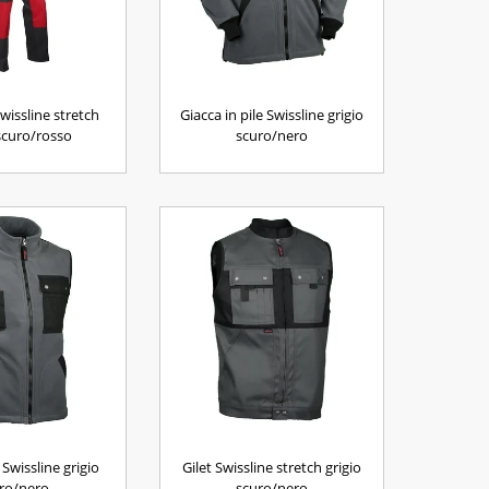
wissline stretch
Giacca in pile Swissline grigio
 scuro/rosso
scuro/nero
e Swissline grigio
Gilet Swissline stretch grigio
ro/nero
scuro/nero