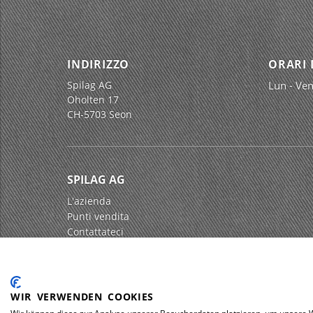
INDIRIZZO
ORARI 
Spilag AG
Lun - Ven
Oholten 17
CH-5703 Seon
SPILAG AG
L'azienda
Punti vendita
Contattateci
Impressum
Protezione dei dati
WIR VERWENDEN COOKIES