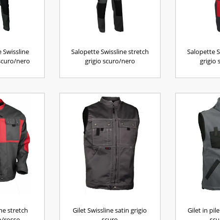
 Swissline
Salopette Swissline stretch
Salopette S
 scuro/nero
grigio scuro/nero
grigio
ne stretch
Gilet Swissline satin grigio
Gilet in pil
o/rosso
scuro
scu