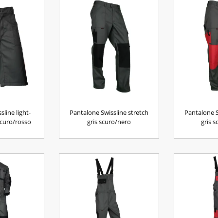
line light-
Pantalone Swissline stretch
Pantalone S
scuro/rosso
gris scuro/nero
gris 