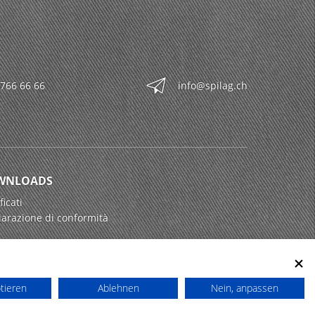
 766 66 66
info@spilag.ch
WNLOADS
ficati
iarazione di conformità
ptieren
Ablehnen
Nein, anpassen