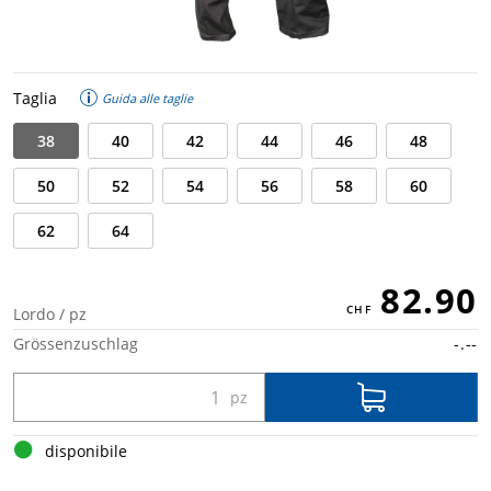
Taglia
Guida alle taglie
38
40
42
44
46
48
50
52
54
56
58
60
62
64
82.90
Lordo / pz
Grössenzuschlag
-.--
disponibile