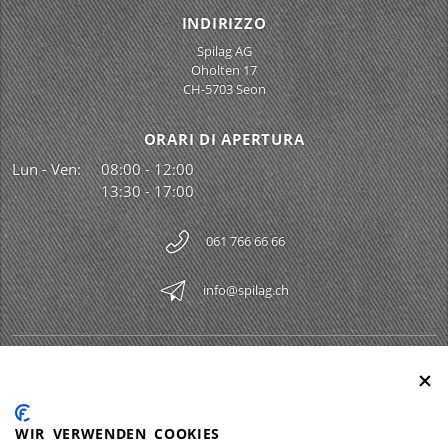
INDIRIZZO
Spilag AG
Oholten 17
CH-5703 Seon
ORARI DI APERTURA
Lun - Ven:
08:00 - 12:00
13:30 - 17:00
061 766 66 66
info@spilag.ch
SPILAG AG
Togg
LEGAL
Togg
WIR VERWENDEN COOKIES