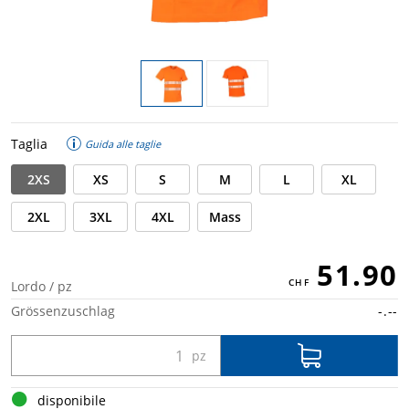
Taglia
Guida alle taglie
2XS
XS
S
M
L
XL
2XL
3XL
4XL
Mass
51.90
Lordo / pz
Grössenzuschlag
-.--
disponibile