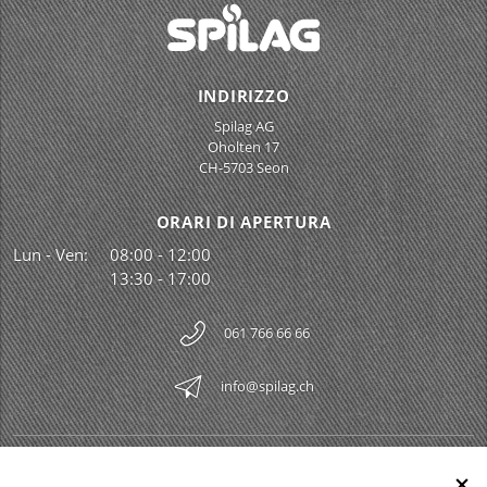
INDIRIZZO
Spilag AG
Oholten 17
CH-5703 Seon
ORARI DI APERTURA
Lun - Ven:
08:00 - 12:00
13:30 - 17:00
061 766 66 66
info@spilag.ch
SPILAG AG
Togg