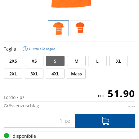
Taglia
Guida alle taglie
2XS
XS
S
M
L
XL
2XL
3XL
4XL
Mass
51.90
Lordo / pz
Grössenzuschlag
-.--
disponibile