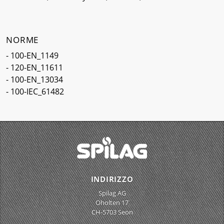
NORME
- 100-EN_1149
- 120-EN_11611
- 100-EN_13034
- 100-IEC_61482
INDIRIZZO
Spilag AG
Oholten 17
CH-5703 Seon