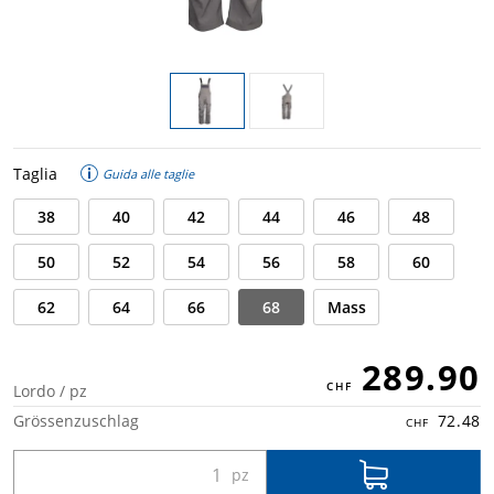
Taglia
Guida alle taglie
38
40
42
44
46
48
50
52
54
56
58
60
62
64
66
68
Mass
289.90
Lordo / pz
Grössenzuschlag
72.48