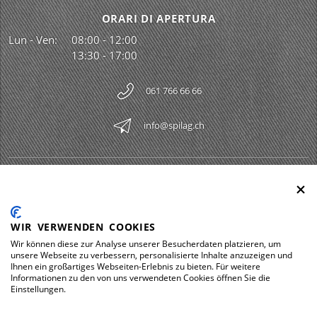
ORARI DI APERTURA
Lun - Ven:
08:00 - 12:00
13:30 - 17:00
061 766 66 66
info@spilag.ch
SPILAG AG
Togg
LEGAL
Togg
WIR VERWENDEN COOKIES
DOWNLOADS
Wir können diese zur Analyse unserer Besucherdaten platzieren, um
Togg
unsere Webseite zu verbessern, personalisierte Inhalte anzuzeigen und
Ihnen ein großartiges Webseiten-Erlebnis zu bieten. Für weitere
Informationen zu den von uns verwendeten Cookies öffnen Sie die
Einstellungen.
Impressum
Protezione dei dati