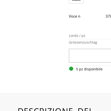
Voce n
37
Lordo / pz
Grössenzuschlag
5 pz disponibile