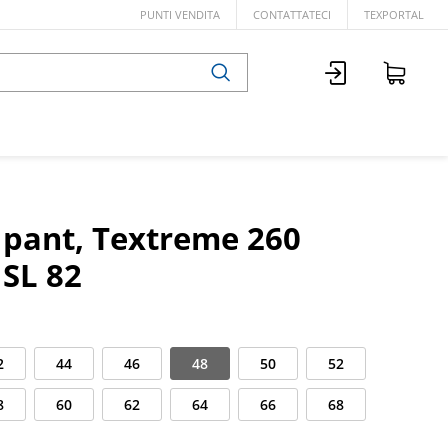
PUNTI VENDITA
CONTATTATECI
TEXPORTAL
b pant, Textreme 260
 SL 82
2
44
46
48
50
52
8
60
62
64
66
68