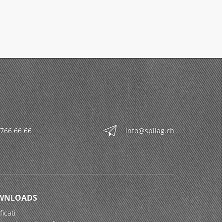
 766 66 66
info@spilag.ch
WNLOADS
ficati