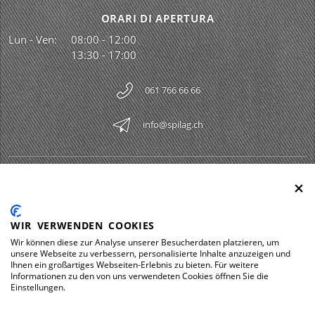
ORARI DI APERTURA
Lun - Ven:
08:00 - 12:00
13:30 - 17:00
061 766 66 66
info@spilag.ch
SPILAG AG
Togg
LEGAL
Togg
WIR VERWENDEN COOKIES
DOWNLOADS
Wir können diese zur Analyse unserer Besucherdaten platzieren, um
Togg
unsere Webseite zu verbessern, personalisierte Inhalte anzuzeigen und
Ihnen ein großartiges Webseiten-Erlebnis zu bieten. Für weitere
Informationen zu den von uns verwendeten Cookies öffnen Sie die
Einstellungen.
Impressum
Protezione dei dati