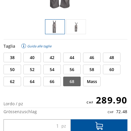
Taglia
Guida alle taglie
38
40
42
44
46
48
50
52
54
56
58
60
62
64
66
68
Mass
289.90
Lordo / pz
Grössenzuschlag
72.48