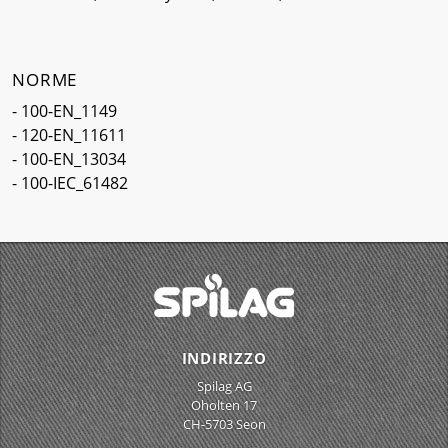
NORME
- 100-EN_1149
- 120-EN_11611
- 100-EN_13034
- 100-IEC_61482
INDIRIZZO
Spilag AG
Oholten 17
CH-5703 Seon