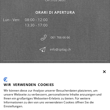
CH-5703 Seon
ORARI DI APERTURA
Lun - Ven:
08:00 - 12:00
13:30 - 17:00
061 766 66 66
info@spilag.ch
SPILAG AG
Togg
LEGAL
Togg
WIR VERWENDEN COOKIES
DOWNLOADS
Wir können diese zur Analyse unserer Besucherdaten platzieren, um
Togg
unsere Webseite zu verbessern, personalisierte Inhalte anzuzeigen und
Ihnen ein großartiges Webseiten-Erlebnis zu bieten. Für weitere
Informationen zu den von uns verwendeten Cookies öffnen Sie die
Einstellungen.
Impressum
Protezione dei dati