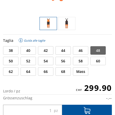
Taglia
Guida alle taglie
38
40
42
44
46
48
50
52
54
56
58
60
62
64
66
68
Mass
299.90
Lordo / pz
Grössenzuschlag
-.--