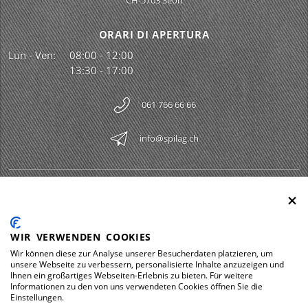
CH-5703 Seon
ORARI DI APERTURA
Lun - Ven:
08:00 - 12:00
13:30 - 17:00
061 766 66 66
info@spilag.ch
SPILAG AG
Togg
LEGAL
Togg
WIR VERWENDEN COOKIES
DOWNLOADS
Wir können diese zur Analyse unserer Besucherdaten platzieren, um
Togg
unsere Webseite zu verbessern, personalisierte Inhalte anzuzeigen und
Ihnen ein großartiges Webseiten-Erlebnis zu bieten. Für weitere
Informationen zu den von uns verwendeten Cookies öffnen Sie die
Einstellungen.
Impressum
Protezione dei dati