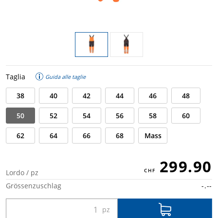
Taglia
Guida alle taglie
38
40
42
44
46
48
50
52
54
56
58
60
62
64
66
68
Mass
299.90
Lordo / pz
Grössenzuschlag
-.--