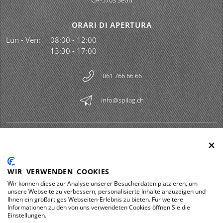
CH-5703 Seon
ORARI DI APERTURA
Lun - Ven:
08:00 - 12:00
13:30 - 17:00
061 766 66 66
info@spilag.ch
SPILAG AG
Togg
LEGAL
Togg
WIR VERWENDEN COOKIES
DOWNLOADS
Wir können diese zur Analyse unserer Besucherdaten platzieren, um
Togg
unsere Webseite zu verbessern, personalisierte Inhalte anzuzeigen und
Ihnen ein großartiges Webseiten-Erlebnis zu bieten. Für weitere
Informationen zu den von uns verwendeten Cookies öffnen Sie die
Einstellungen.
Impressum
Protezione dei dati