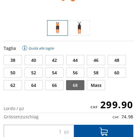
Taglia
Guida alle taglie
38
40
42
44
46
48
50
52
54
56
58
60
62
64
66
68
Mass
299.90
Lordo / pz
Grössenzuschlag
74.98