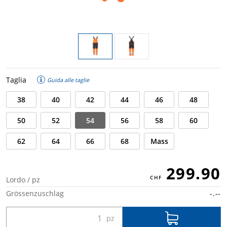
Taglia
Guida alle taglie
38
40
42
44
46
48
50
52
54
56
58
60
62
64
66
68
Mass
299.90
Lordo / pz
Grössenzuschlag
-.--