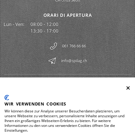
CH-5703 Seon
ORARI DI APERTURA
Lun - Ven:
08:00 - 12:00
13:30 - 17:00
061 766 66 66
info@spilag.ch
SPILAG AG
Togg
LEGAL
Togg
WIR VERWENDEN COOKIES
DOWNLOADS
Wir können diese zur Analyse unserer Besucherdaten platzieren, um
Togg
unsere Webseite zu verbessern, personalisierte Inhalte anzuzeigen und
Ihnen ein großartiges Webseiten-Erlebnis zu bieten. Für weitere
Informationen zu den von uns verwendeten Cookies öffnen Sie die
Einstellungen.
Impressum
Protezione dei dati